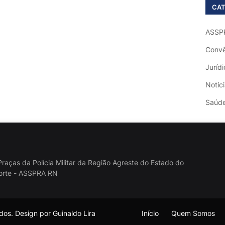
CAT
ASSP
Convê
Jurídi
Notíc
Saúd
raças da Polícia Militar da Região Agreste do Estado do
orte - ASSPRA RN
os. Design por Guinaldo Lira
Início
Quem Somos