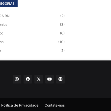
EGORIAS
RA RN
(2)
nios
(3)
co
(6)
ias
(10)
e
(1)
Política de Privacidade
Contate-nos