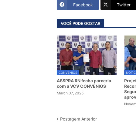
Facebook
Twitter
VOCÊ PODE GOSTAR
CONVÊNIOS
NOTÍC
ASSPRA RN fecha parceria
Proje
com a VCV CONVÊNIOS
Recom
Segur
March 07, 2025
apro
Novemb
Postagem Anterior