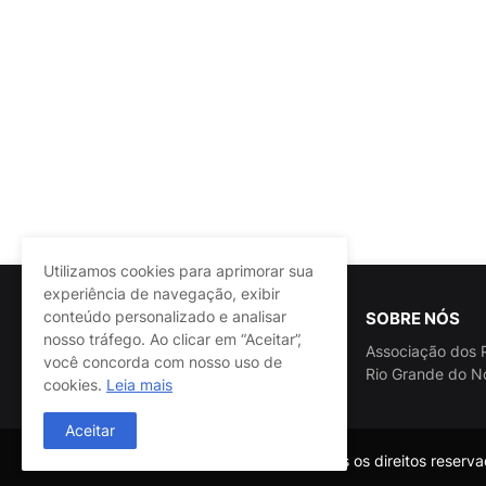
Utilizamos cookies para aprimorar sua
experiência de navegação, exibir
conteúdo personalizado e analisar
SOBRE NÓS
nosso tráfego. Ao clicar em “Aceitar”,
Associação dos P
você concorda com nosso uso de
Rio Grande do N
cookies.
Leia mais
Aceitar
@ASSPRA RN Todos os direitos reservad