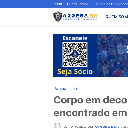
Início
Quem Somos
Política de Privacida
QUEM SOM
Página inicial
Corpo em deco
encontrado em 
Por ASSPRA RN
ASSPRA RN
-
set