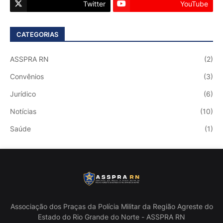
Twitter
YouTube
CATEGORIAS
ASSPRA RN
(2)
Convênios
(3)
Jurídico
(6)
Notícias
(10)
Saúde
(1)
Associação dos Praças da Polícia Militar da Região Agreste do
Estado do Rio Grande do Norte - ASSPRA RN