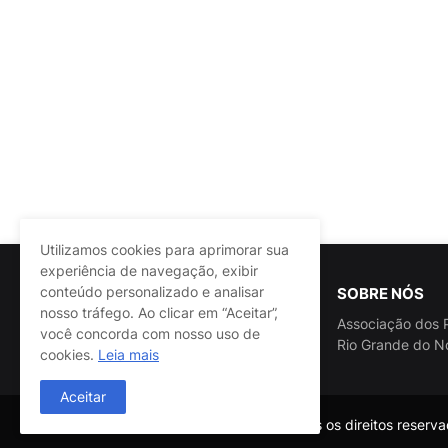
Utilizamos cookies para aprimorar sua
experiência de navegação, exibir
conteúdo personalizado e analisar
SOBRE NÓS
nosso tráfego. Ao clicar em “Aceitar”,
Associação dos P
você concorda com nosso uso de
Rio Grande do N
cookies.
Leia mais
Aceitar
@ASSPRA RN Todos os direitos reservad