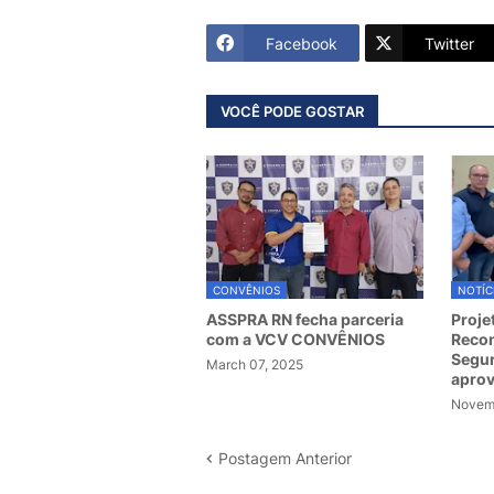
Facebook
Twitter
VOCÊ PODE GOSTAR
CONVÊNIOS
NOTÍC
ASSPRA RN fecha parceria
Proje
com a VCV CONVÊNIOS
Recom
Segur
March 07, 2025
apro
Novemb
Postagem Anterior