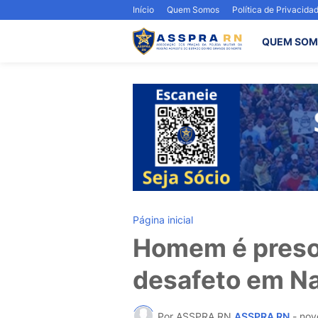
Início
Quem Somos
Política de Privacida
QUEM SOM
Página inicial
Homem é preso
desafeto em Na
Por ASSPRA RN
ASSPRA RN
-
nov