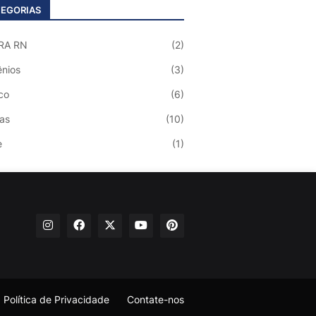
EGORIAS
RA RN
(2)
nios
(3)
co
(6)
ias
(10)
e
(1)
Política de Privacidade
Contate-nos