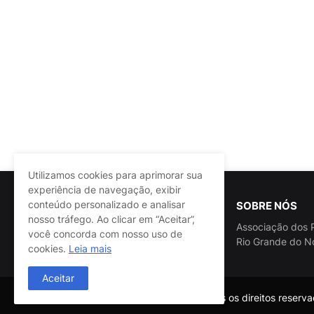
Utilizamos cookies para aprimorar sua
experiência de navegação, exibir
conteúdo personalizado e analisar
SOBRE NÓS
nosso tráfego. Ao clicar em “Aceitar”,
Associação dos P
você concorda com nosso uso de
Rio Grande do N
cookies.
Leia mais
Aceitar
@ASSPRA RN Todos os direitos reservad