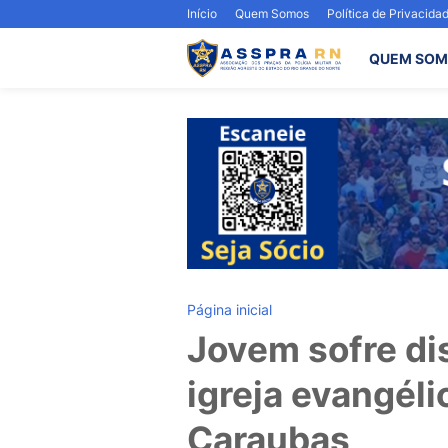
Início
Quem Somos
Política de Privacida
QUEM SOM
Página inicial
Jovem sofre di
igreja evangél
Caraubas