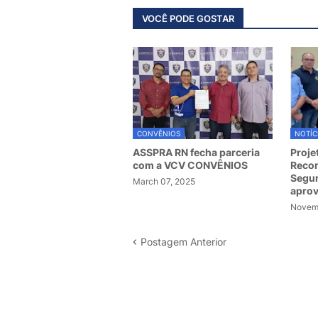
VOCÊ PODE GOSTAR
CONVÊNIOS
NOTÍC
ASSPRA RN fecha parceria
Proje
com a VCV CONVÊNIOS
Recom
Segur
March 07, 2025
apro
Novemb
Postagem Anterior