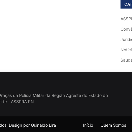
CAT
ASSP
Convê
Jurídi
Notíc
Saúd
raças da Polícia Militar da Região Agreste do Estado do
orte - ASSPRA RN
os. Design por Guinaldo Lira
Início
Quem Somos