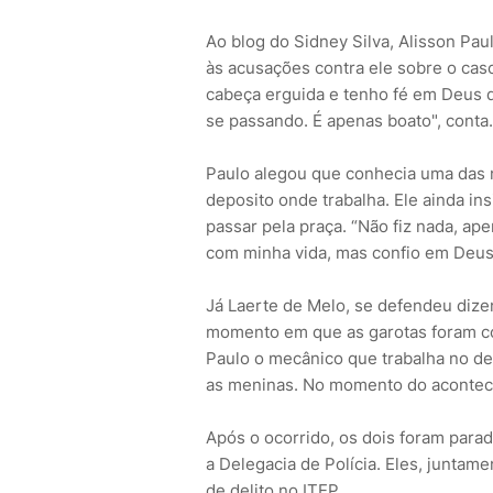
Ao blog do Sidney Silva, Alisson Pau
às acusações contra ele sobre o caso
cabeça erguida e tenho fé em Deus q
se passando. É apenas boato", conta.
Paulo alegou que conhecia uma das 
deposito onde trabalha. Ele ainda in
passar pela praça. “Não fiz nada, a
com minha vida, mas confio em Deus”
Já Laerte de Melo, se defendeu diz
momento em que as garotas foram co
Paulo o mecânico que trabalha no de
as meninas. No momento do acontecid
Após o ocorrido, os dois foram parad
a Delegacia de Polícia. Eles, junta
de delito no ITEP.