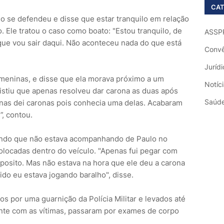
CAT
lo se defendeu e disse que estar tranquilo em relação
. Ele tratou o caso como boato: "Estou tranquilo, de
ASSP
ue vou sair daqui. Não aconteceu nada do que está
Convê
Jurídi
meninas, e disse que ela morava próximo a um
Notíc
sistiu que apenas resolveu dar carona as duas após
Saúd
penas dei caronas pois conhecia uma delas. Acabaram
, contou.
endo que não estava acompanhando de Paulo no
locadas dentro do veículo. "Apenas fui pegar com
posito. Mas não estava na hora que ele deu a carona
o eu estava jogando baralho", disse.
os por uma guarnição da Polícia Militar e levados até
mente com as vítimas, passaram por exames de corpo