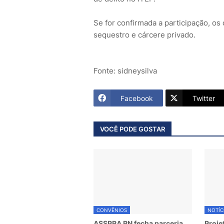
Se for confirmada a participação, os
sequestro e cárcere privado.
Fonte: sidneysilva
Facebook
Twitter
VOCÊ PODE GOSTAR
CONVÊNIOS
NOTÍC
ASSPRA RN fecha parceria
Proje