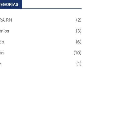
EGORIAS
RA RN
(2)
nios
(3)
co
(6)
ias
(10)
e
(1)