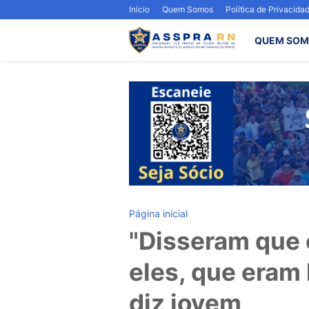
Início
Quem Somos
Política de Privacida
QUEM SOM
Página inicial
"Disseram que 
eles, que eram
diz jovem