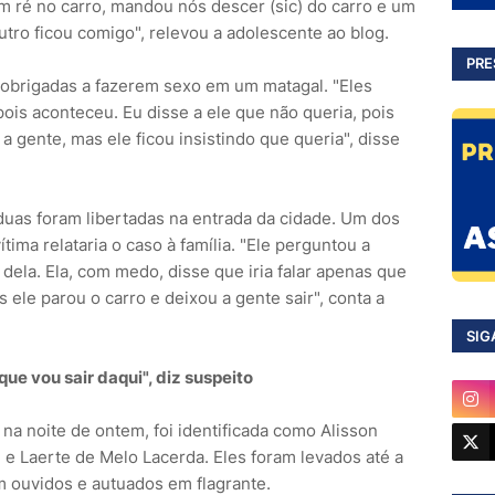
 ré no carro, mandou nós descer (sic) do carro e um
tro ficou comigo", relevou a adolescente ao blog.
PRE
 obrigadas a fazerem sexo em um matagal. "Eles
ois aconteceu. Eu disse a ele que não queria, pois
 a gente, mas ele ficou insistindo que queria", disse
duas foram libertadas na entrada da cidade. Um dos
ima relataria o caso à família. "Ele perguntou a
 dela. Ela, com medo, disse que iria falar apenas que
 ele parou o carro e deixou a gente sair", conta a
SIG
que vou sair daqui", diz suspeito
 na noite de ontem, foi identificada como Alisson
 e Laerte de Melo Lacerda. Eles foram levados até a
am ouvidos e autuados em flagrante.