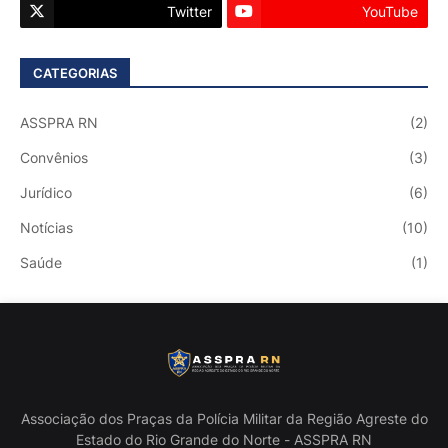
Twitter
YouTube
CATEGORIAS
ASSPRA RN
(2)
Convênios
(3)
Jurídico
(6)
Notícias
(10)
Saúde
(1)
Associação dos Praças da Polícia Militar da Região Agreste do
Estado do Rio Grande do Norte - ASSPRA RN