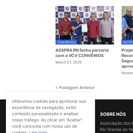
CONVÊNIOS
NOTÍC
ASSPRA RN fecha parceria
Proje
com a VCV CONVÊNIOS
Recom
Segur
March 07, 2025
apro
Novemb
Postagem Anterior
Utilizamos cookies para aprimorar sua
experiência de navegação, exibir
conteúdo personalizado e analisar
SOBRE NÓS
nosso tráfego. Ao clicar em “Aceitar”,
Associação dos P
você concorda com nosso uso de
Rio Grande do N
cookies.
Leia mais