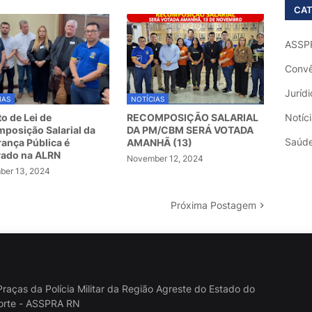
CAT
ASSP
Convê
Jurídi
IAS
NOTÍCIAS
to de Lei de
RECOMPOSIÇÃO SALARIAL
Notíc
posição Salarial da
DA PM/CBM SERÁ VOTADA
Saúd
ança Pública é
AMANHÃ (13)
vado na ALRN
November 12, 2024
er 13, 2024
Próxima Postagem
raças da Polícia Militar da Região Agreste do Estado do
orte - ASSPRA RN