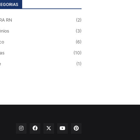
EGORIAS
RA RN
(2)
nios
(3)
co
(6)
ias
(10)
e
(1)