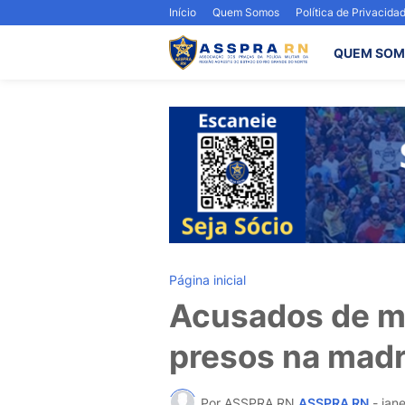
Início
Quem Somos
Política de Privacida
QUEM SOM
Página inicial
Acusados de ma
presos na mad
Por ASSPRA RN
ASSPRA RN
-
jane