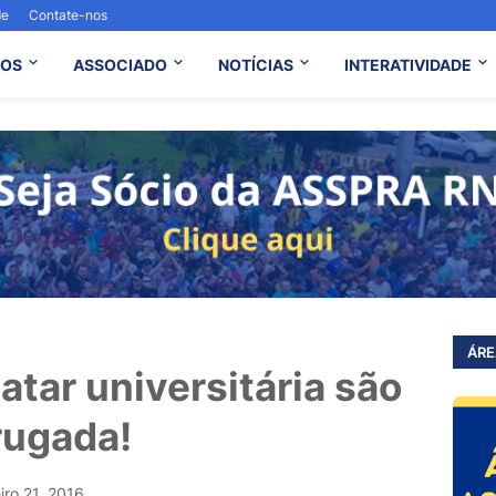
de
Contate-nos
OS
ASSOCIADO
NOTÍCIAS
INTERATIVIDADE
ÁRE
tar universitária são
rugada!
iro 21, 2016