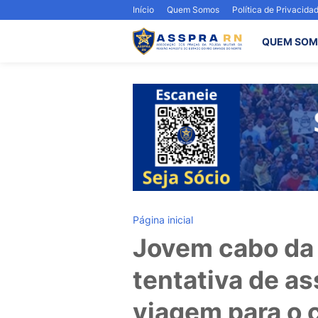
Início
Quem Somos
Política de Privacida
QUEM SOM
Página inicial
Jovem cabo da
tentativa de a
viagem para o 