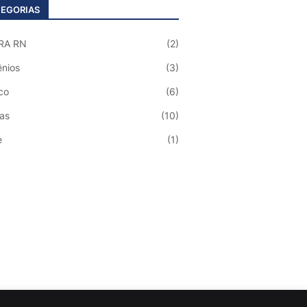
EGORIAS
RA RN
(2)
nios
(3)
co
(6)
ias
(10)
e
(1)