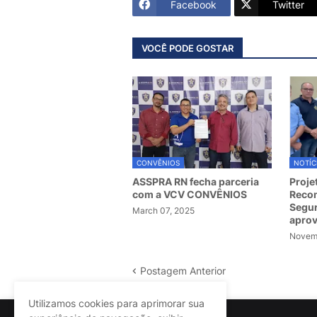
Facebook
Twitter
VOCÊ PODE GOSTAR
CONVÊNIOS
NOTÍC
ASSPRA RN fecha parceria
Proje
com a VCV CONVÊNIOS
Recom
Segur
March 07, 2025
apro
Novemb
Postagem Anterior
Utilizamos cookies para aprimorar sua