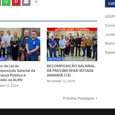
CAT
ASSP
Convê
Jurídi
Notíc
Saúd
IAS
NOTÍCIAS
to de Lei de
RECOMPOSIÇÃO SALARIAL
posição Salarial da
DA PM/CBM SERÁ VOTADA
ança Pública é
AMANHÃ (13)
vado na ALRN
November 12, 2024
er 13, 2024
Próxima Postagem