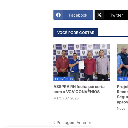
Facebook
Twitter
VOCÊ PODE GOSTAR
CONVÊNIOS
NOTÍC
ASSPRA RN fecha parceria
Proje
com a VCV CONVÊNIOS
Recom
Segur
March 07, 2025
apro
Novemb
Postagem Anterior