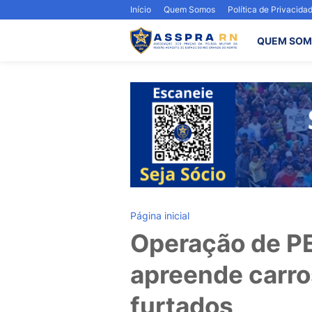
Início
Quem Somos
Política de Privacida
QUEM SOM
Página inicial
Operação de PE
apreende carro
furtados