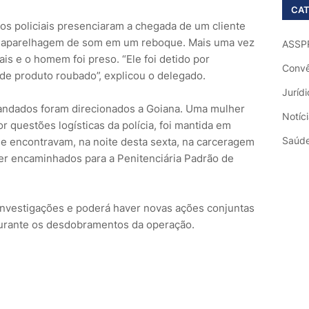
CAT
 os policiais presenciaram a chegada de um cliente
 aparelhagem de som em um reboque. Mais uma vez
ASSP
ais e o homem foi preso. “Ele foi detido por
Convê
 de produto roubado”, explicou o delegado.
Jurídi
andados foram direcionados a Goiana. Uma mulher
Notíc
r questões logísticas da polícia, foi mantida em
Saúd
e encontravam, na noite desta sexta, na carceragem
ser encaminhados para a Penitenciária Padrão de
s investigações e poderá haver novas ações conjuntas
durante os desdobramentos da operação.