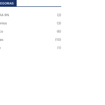
EGORIAS
RA RN
(2)
nios
(3)
co
(6)
ias
(10)
e
(1)