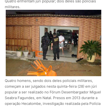
Quatro enfrentam júri popular; dois deles são policiais
militares.
Quatro homens, sendo dois deles policiais militares,
começam a ser julgados nesta quinta-feira (28) em júri
popular a ser realizado no Fórum Desembargador Miguel
Seabra Fagundes, em Natal. Presos em 2013 durante a
operação Hecatombe, investigação realizada pela Polícia