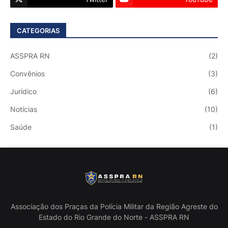
CATEGORIAS
ASSPRA RN
(2)
Convênios
(3)
Jurídico
(6)
Notícias
(10)
Saúde
(1)
Associação dos Praças da Polícia Militar da Região Agreste do
Estado do Rio Grande do Norte - ASSPRA RN