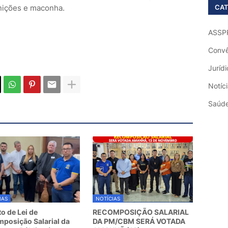
CAT
nições e maconha.
ASSP
Convê
Jurídi
Notíc
Saúd
IAS
NOTÍCIAS
to de Lei de
RECOMPOSIÇÃO SALARIAL
posição Salarial da
DA PM/CBM SERÁ VOTADA