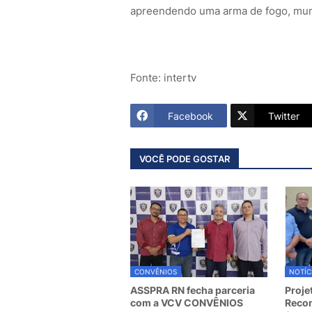
apreendendo uma arma de fogo, mu
Fonte: intertv
Facebook
Twitter
VOCÊ PODE GOSTAR
CONVÊNIOS
NOTÍC
ASSPRA RN fecha parceria
Proje
com a VCV CONVÊNIOS
Recom