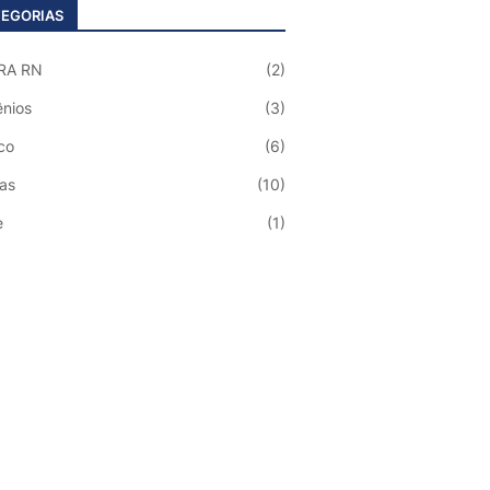
EGORIAS
RA RN
(2)
nios
(3)
co
(6)
ias
(10)
e
(1)