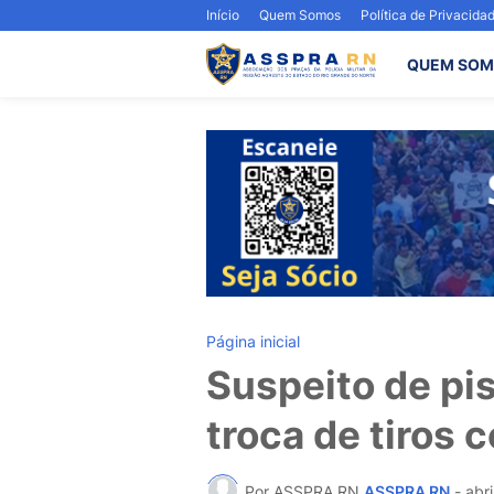
Início
Quem Somos
Política de Privacida
QUEM SOM
Página inicial
Suspeito de pi
troca de tiros 
Por ASSPRA RN
ASSPRA RN
-
abri