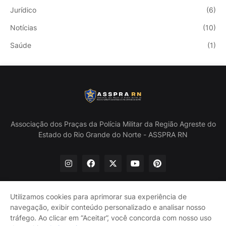
Jurídico
(6)
Notícias
(10)
Saúde
(1)
Associação dos Praças da Polícia Militar da Região Agreste do
Estado do Rio Grande do Norte - ASSPRA RN
Utilizamos cookies para aprimorar sua experiência de
navegação, exibir conteúdo personalizado e analisar nosso
Início
Quem Somos
Política de Privacidade
tráfego. Ao clicar em “Aceitar”, você concorda com nosso uso
Contate-nos