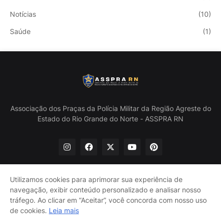
Notícias
(10)
Saúde
(1)
Associação dos Praças da Polícia Militar da Região Agreste do
Estado do Rio Grande do Norte - ASSPRA RN
Utilizamos cookies para aprimorar sua experiência de
navegação, exibir conteúdo personalizado e analisar nosso
Início
Quem Somos
Política de Privacidade
tráfego. Ao clicar em “Aceitar”, você concorda com nosso uso
Contate-nos
de cookies.
Leia mais