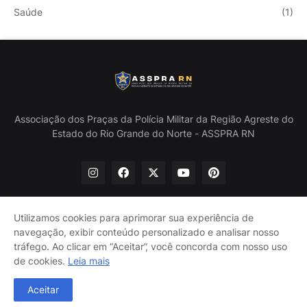
Saúde
(1)
Associação dos Praças da Polícia Militar da Região Agreste do
Estado do Rio Grande do Norte - ASSPRA RN
Utilizamos cookies para aprimorar sua experiência de
navegação, exibir conteúdo personalizado e analisar nosso
Início
Quem Somos
Política de Privacidade
tráfego. Ao clicar em “Aceitar”, você concorda com nosso uso
Contate-nos
de cookies.
Leia mais
@ASSPRA RN Todos os direitos reservados. Design por
Aceitar
Guinaldo Lira