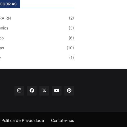
EGORIAS
RA RN
(2)
nios
(3)
co
(6)
ias
(10)
e
(1)
Política de Privacidade
Contate-nos