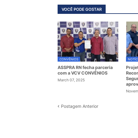
VOCÊ PODE GOSTAR
CONVÊNIOS
NOTÍC
ASSPRA RN fecha parceria
Proje
com a VCV CONVÊNIOS
Recom
Segur
March 07, 2025
apro
Novemb
Postagem Anterior