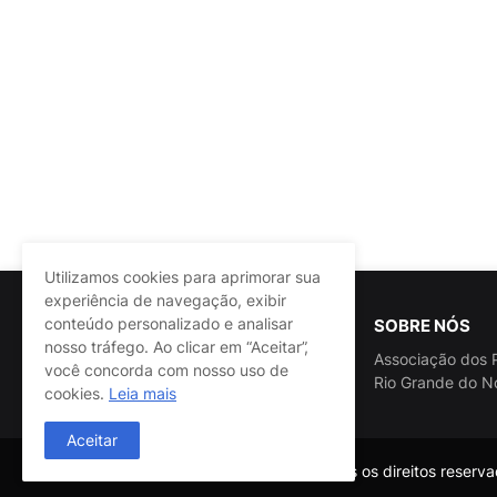
Utilizamos cookies para aprimorar sua
experiência de navegação, exibir
conteúdo personalizado e analisar
SOBRE NÓS
nosso tráfego. Ao clicar em “Aceitar”,
Associação dos P
você concorda com nosso uso de
Rio Grande do N
cookies.
Leia mais
Aceitar
@ASSPRA RN Todos os direitos reservad