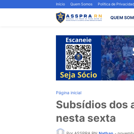
Início
Quem Somos
Política de Privacida
QUEM SOM
Página inicial
Subsídios dos 
nesta sexta
Por ASSPRA RN
Nathan
-
novembr