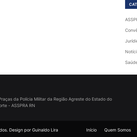
CAT
ASSP
Convê
Jurídi
Notíc
Saúd
raças da Polícia Militar da Região Agreste do Estado do
orte - ASSPRA RN
os. Design por Guinaldo Lira
Início
Quem Somos