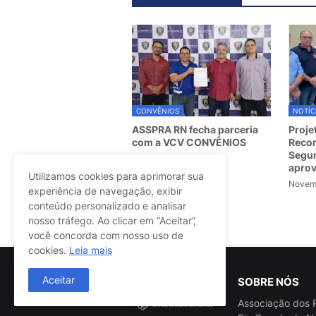
CONVÊNIOS
NOTÍC
ASSPRA RN fecha parceria
Proje
com a VCV CONVÊNIOS
Recom
Segur
March 07, 2025
apro
Utilizamos cookies para aprimorar sua
Novemb
experiência de navegação, exibir
conteúdo personalizado e analisar
Postagem Anterior
nosso tráfego. Ao clicar em “Aceitar”,
você concorda com nosso uso de
cookies.
Leia mais
Aceitar
SOBRE NÓS
Associação dos P