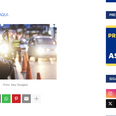
AQUI
.
PRE
SIG
(Foto: Ney Douglas)