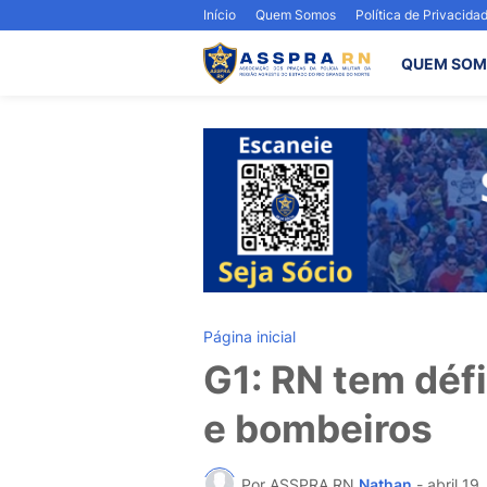
Início
Quem Somos
Política de Privacida
QUEM SOM
Página inicial
G1: RN tem défic
e bombeiros
Por ASSPRA RN
Nathan
-
abril 19