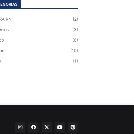
EGORIAS
RA RN
(2)
nios
(3)
co
(6)
ias
(10)
e
(1)