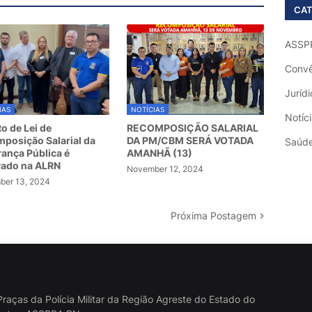
CAT
ASSP
Convê
Jurídi
IAS
NOTÍCIAS
Notíc
to de Lei de
RECOMPOSIÇÃO SALARIAL
posição Salarial da
DA PM/CBM SERÁ VOTADA
Saúd
ança Pública é
AMANHÃ (13)
vado na ALRN
November 12, 2024
er 13, 2024
Próxima Postagem
raças da Polícia Militar da Região Agreste do Estado do