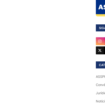
SIG
CAT
ASSP
Convê
Jurídi
Notíc