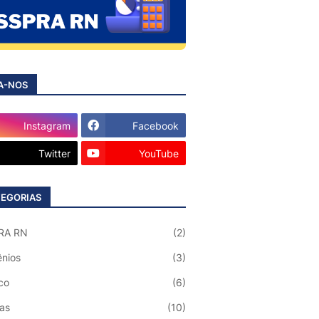
A-NOS
Instagram
Facebook
Twitter
YouTube
EGORIAS
RA RN
(2)
nios
(3)
co
(6)
ias
(10)