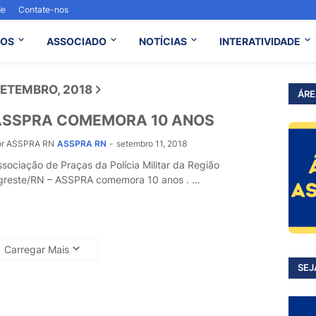
de
Contate-nos
OS
ASSOCIADO
NOTÍCIAS
INTERATIVIDADE
ETEMBRO, 2018
ÁRE
ASSPRA COMEMORA 10 ANOS
or ASSPRA RN
ASSPRA RN
-
setembro 11, 2018
ssociação de Praças da Polícia Militar da Região
greste/RN – ASSPRA comemora 10 anos . …
Carregar Mais
SEJ