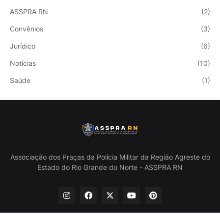
ASSPRA RN
(2)
Convênios
(3)
Jurídico
(6)
Notícias
(10)
Saúde
(1)
Associação dos Praças da Polícia Militar da Região Agreste do
Estado do Rio Grande do Norte - ASSPRA RN