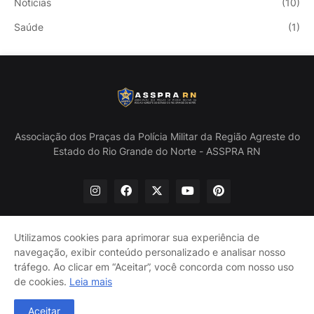
Notícias
(10)
Saúde
(1)
Associação dos Praças da Polícia Militar da Região Agreste do
Estado do Rio Grande do Norte - ASSPRA RN
Utilizamos cookies para aprimorar sua experiência de
navegação, exibir conteúdo personalizado e analisar nosso
Início
Quem Somos
Política de Privacidade
tráfego. Ao clicar em “Aceitar”, você concorda com nosso uso
Contate-nos
de cookies.
Leia mais
@ASSPRA RN Todos os direitos reservados. Design por
Aceitar
Guinaldo Lira