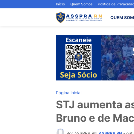
Início
Quem Somos
Política de Privacida
QUEM SOM
Página inicial
STJ aumenta as
Bruno e de Mac
Por ASSPRA RN
ASSPRA RN
-
out