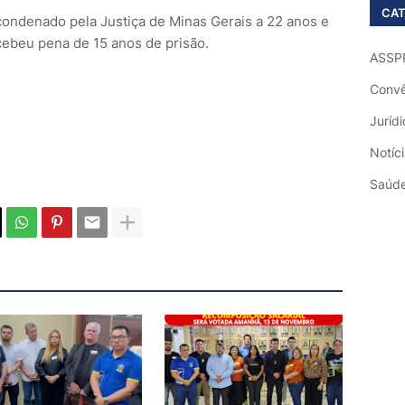
CAT
 condenado pela Justiça de Minas Gerais a 22 anos e
cebeu pena de 15 anos de prisão.
ASSP
Convê
Jurídi
Notíc
Saúd