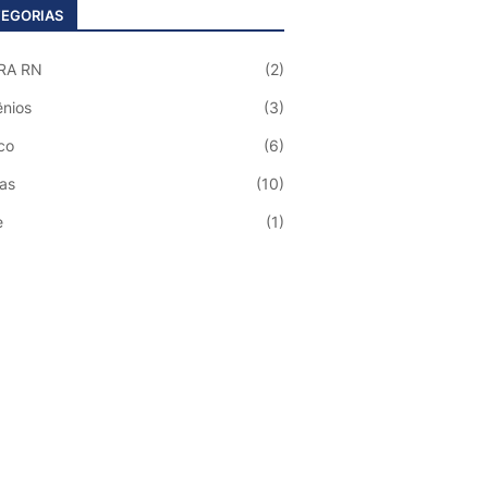
EGORIAS
RA RN
(2)
nios
(3)
co
(6)
ias
(10)
e
(1)