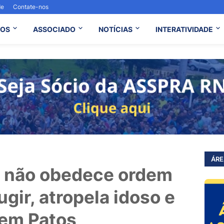
de
Contate-nos
OS
ASSOCIADO
NOTÍCIAS
INTERATIVIDADE
ÁRE
o não obedece ordem
fugir, atropela idoso e
 em Patos