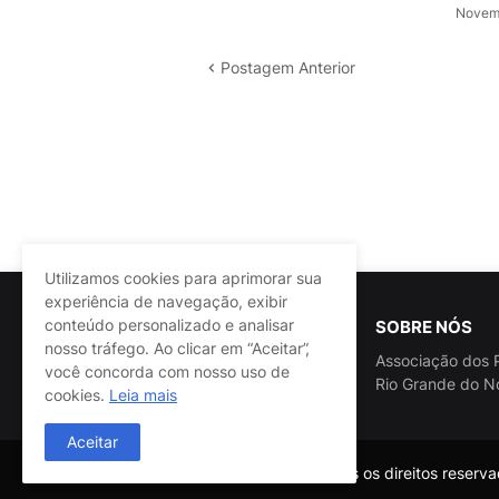
Novemb
Postagem Anterior
Utilizamos cookies para aprimorar sua
experiência de navegação, exibir
conteúdo personalizado e analisar
SOBRE NÓS
nosso tráfego. Ao clicar em “Aceitar”,
Associação dos P
você concorda com nosso uso de
Rio Grande do N
cookies.
Leia mais
Aceitar
@ASSPRA RN Todos os direitos reservad