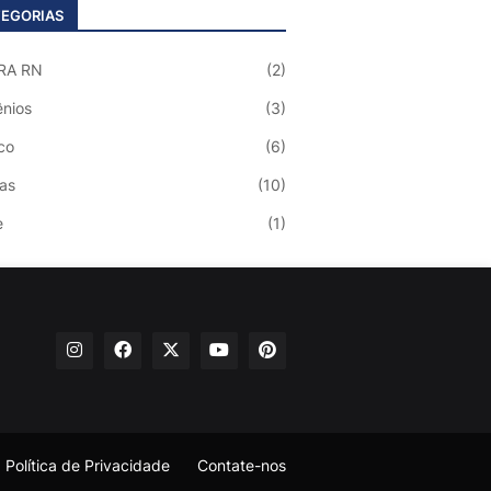
EGORIAS
RA RN
(2)
nios
(3)
co
(6)
ias
(10)
e
(1)
Política de Privacidade
Contate-nos