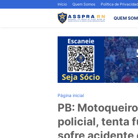
Início
Quem Somos
Política de Privacida
QUEM SOM
Página inicial
PB: Motoqueir
policial, tenta 
sofre acidente