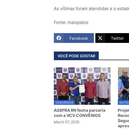
As vítimas foram atendidas e o esta
Fonte: maispatos
Facebook
Twitter
VOCÊ PODE GOSTAR
CONVÊNIOS
NOTÍC
ASSPRA RN fecha parceria
Proje
com a VCV CONVÊNIOS
Recom
Segur
March 07, 2025
apro