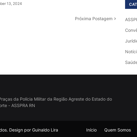
er 13, 2024
CAT
Próxima Postagem
ASSP
Convê
Jurídi
Notíc
Saúd
raças da Polícia Militar da Região Agreste do Estado do
orte - ASSPRA RN
os. Design por Guinaldo Lira
Início
Quem Somos