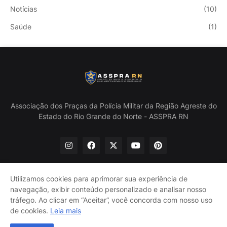
Notícias
(10)
Saúde
(1)
Associação dos Praças da Polícia Militar da Região Agreste do
Estado do Rio Grande do Norte - ASSPRA RN
Utilizamos cookies para aprimorar sua experiência de
navegação, exibir conteúdo personalizado e analisar nosso
Início
Quem Somos
Política de Privacidade
tráfego. Ao clicar em “Aceitar”, você concorda com nosso uso
Contate-nos
de cookies.
Leia mais
@ASSPRA RN Todos os direitos reservados. Design por