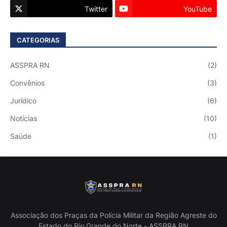
Twitter
YouTube
CATEGORIAS
ASSPRA RN
(2)
Convênios
(3)
Jurídico
(6)
Notícias
(10)
Saúde
(1)
Associação dos Praças da Polícia Militar da Região Agreste do
Estado do Rio Grande do Norte - ASSPRA RN