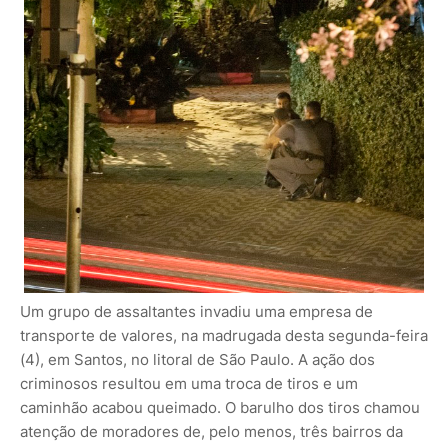
Um grupo de assaltantes invadiu uma empresa de
transporte de valores, na madrugada desta segunda-feira
(4), em Santos, no litoral de São Paulo. A ação dos
criminosos resultou em uma troca de tiros e um
caminhão acabou queimado. O barulho dos tiros chamou
atenção de moradores de, pelo menos, três bairros da