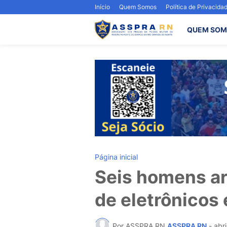
Início
Quem Somos
Política de Privacida
QUEM SOM
Página inicial
Seis homens ar
de eletrônicos 
Por ASSPRA RN
ASSPRA RN
-
abri