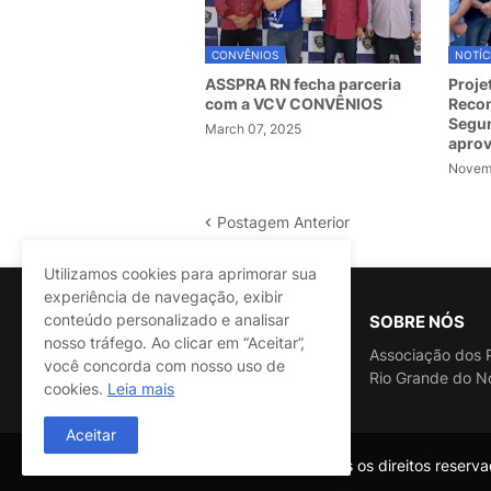
CONVÊNIOS
NOTÍC
ASSPRA RN fecha parceria
Proje
com a VCV CONVÊNIOS
Recom
Segur
March 07, 2025
apro
Novemb
Postagem Anterior
Utilizamos cookies para aprimorar sua
experiência de navegação, exibir
conteúdo personalizado e analisar
SOBRE NÓS
nosso tráfego. Ao clicar em “Aceitar”,
Associação dos P
você concorda com nosso uso de
Rio Grande do N
cookies.
Leia mais
Aceitar
@ASSPRA RN Todos os direitos reservad