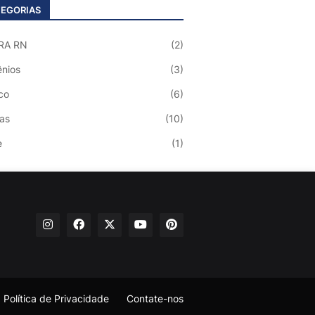
EGORIAS
RA RN
(2)
nios
(3)
co
(6)
ias
(10)
e
(1)
Política de Privacidade
Contate-nos