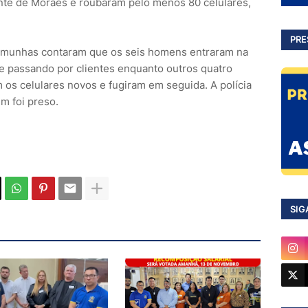
nte de Moraes e roubaram pelo menos 80 celulares,
PRE
stemunhas contaram que os seis homens entraram na
se passando por clientes enquanto outros quatro
 os celulares novos e fugiram em seguida. A polícia
ém foi preso.
SIG