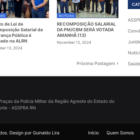
CAT
IAS
NOTÍCIAS
ASSP
to de Lei de
RECOMPOSIÇÃO SALARIAL
posição Salarial da
DA PM/CBM SERÁ VOTADA
Convê
ança Pública é
AMANHÃ (13)
vado na ALRN
Jurídi
November 12, 2024
er 13, 2024
Notíc
Próxima Postagem
Saúd
raças da Polícia Militar da Região Agreste do Estado do
orte - ASSPRA RN
os. Design por Guinaldo Lira
Início
Quem Somos