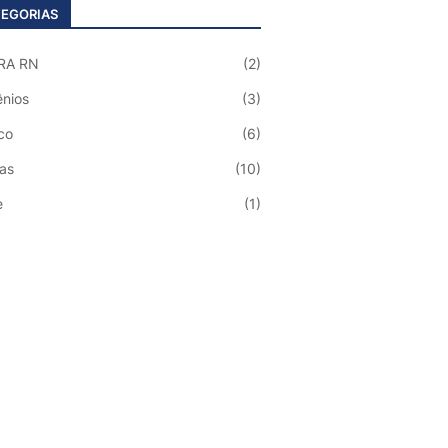
EGORIAS
RA RN
(2)
nios
(3)
co
(6)
ias
(10)
e
(1)