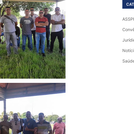
CAT
ASSP
Convê
Jurídi
Notíc
Saúd