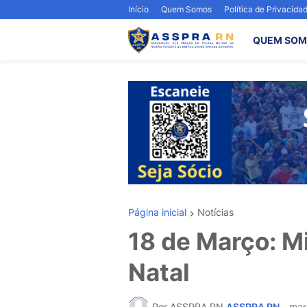
Início
Quem Somos
Política de Privacida
QUEM SOM
Página inicial
Notícias
18 de Março: M
Natal
Por ASSPRA RN
ASSPRA RN
-
mar