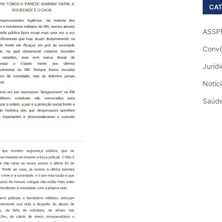
CAT
ASSP
Convê
Jurídi
Notíc
Saúd