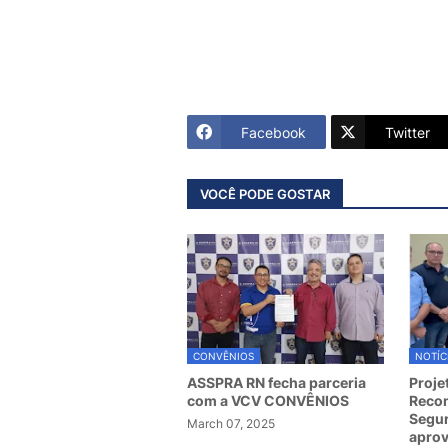
Facebook
Twitter
VOCÊ PODE GOSTAR
CONVÊNIOS
NOTÍC
ASSPRA RN fecha parceria
Proje
com a VCV CONVÊNIOS
Recom
Segur
March 07, 2025
apro