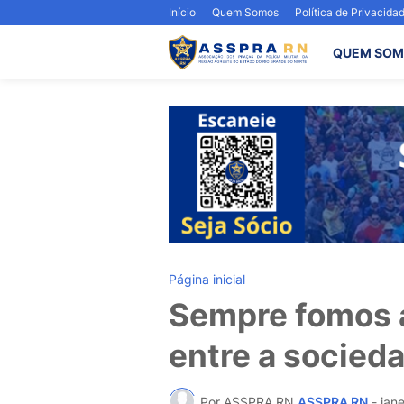
Início
Quem Somos
Política de Privacida
QUEM SOM
Página inicial
Sempre fomos 
entre a socied
Por ASSPRA RN
ASSPRA RN
-
jane