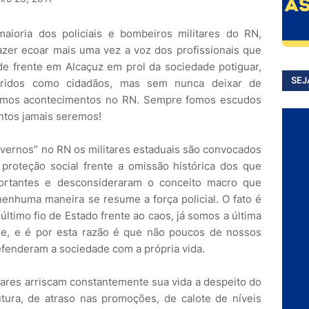
maioria dos policiais e bombeiros militares do RN,
azer ecoar mais uma vez a voz dos profissionais que
de frente em Alcaçuz em prol da sociedade potiguar,
SEJ
eridos como cidadãos, mas sem nunca deixar de
ltimos acontecimentos no RN. Sempre fomos escudos
ntos jamais seremos!
vernos” no RN os militares estaduais são convocados
proteção social frente a omissão histórica dos que
ortantes e desconsideraram o conceito macro que
enhuma maneira se resume a força policial. O fato é
ltimo fio de Estado frente ao caos, já somos a última
ade, e é por esta razão é que não poucos de nossos
efenderam a sociedade com a própria vida.
itares arriscam constantemente sua vida a despeito do
rutura, de atraso nas promoções, de calote de níveis