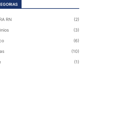
EGORIAS
RA RN
(2)
nios
(3)
co
(6)
ias
(10)
e
(1)