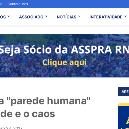
de
Contate-nos
OS
ASSOCIADO
NOTÍCIAS
INTERATIVIDADE
ÁRE
a "parede humana"
ade e o caos
iro 23, 2017