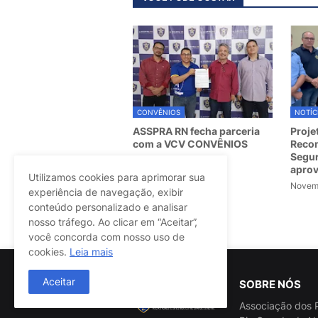
CONVÊNIOS
NOTÍC
ASSPRA RN fecha parceria
Proje
com a VCV CONVÊNIOS
Recom
Segur
March 07, 2025
apro
Utilizamos cookies para aprimorar sua
Novemb
experiência de navegação, exibir
conteúdo personalizado e analisar
Postagem Anterior
nosso tráfego. Ao clicar em “Aceitar”,
você concorda com nosso uso de
cookies.
Leia mais
Aceitar
SOBRE NÓS
Associação dos P