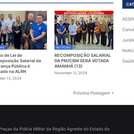
CAT
ASSP
Convê
Jurídi
IAS
NOTÍCIAS
Notíc
to de Lei de
RECOMPOSIÇÃO SALARIAL
posição Salarial da
DA PM/CBM SERÁ VOTADA
Saúd
ança Pública é
AMANHÃ (13)
vado na ALRN
November 12, 2024
er 13, 2024
Próxima Postagem
raças da Polícia Militar da Região Agreste do Estado do