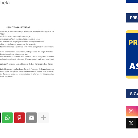
abela
PRE
SIG