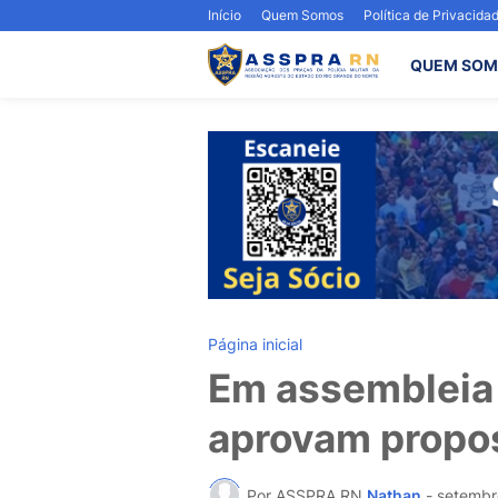
Início
Quem Somos
Política de Privacida
QUEM SOM
Página inicial
Em assembleia g
aprovam propo
Por ASSPRA RN
Nathan
-
setembr