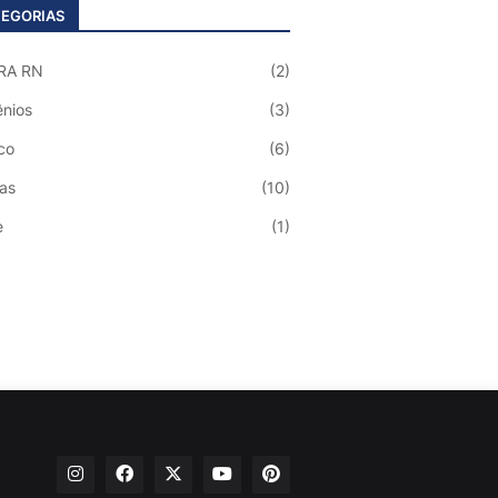
EGORIAS
RA RN
(2)
nios
(3)
co
(6)
ias
(10)
e
(1)