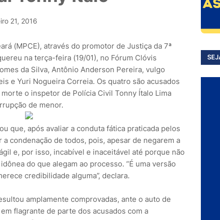
iro 21, 2016
eará (MPCE), através do promotor de Justiça da 7ª
quereu na terça-feira (19/01), no Fórum Clóvis
SEJ
omes da Silva, Antônio Anderson Pereira, vulgo
eis e Yuri Nogueira Correia. Os quatro são acusados
 morte o inspetor de Polícia Civil Tonny Ítalo Lima
orrupção de menor.
ou que, após avaliar a conduta fática praticada pelos
r a condenação de todos, pois, apesar de negarem a
gil e, por isso, incabível e inaceitável até porque não
idônea do que alegam ao processo. “É uma versão
merece credibilidade alguma”, declara.
 resultou amplamente comprovadas, ante o auto de
o em flagrante de parte dos acusados com a