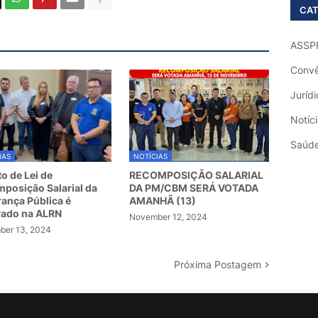
CAT
ASSP
Convê
Jurídi
Notíc
Saúd
IAS
NOTÍCIAS
to de Lei de
RECOMPOSIÇÃO SALARIAL
posição Salarial da
DA PM/CBM SERÁ VOTADA
ança Pública é
AMANHÃ (13)
vado na ALRN
November 12, 2024
er 13, 2024
Próxima Postagem