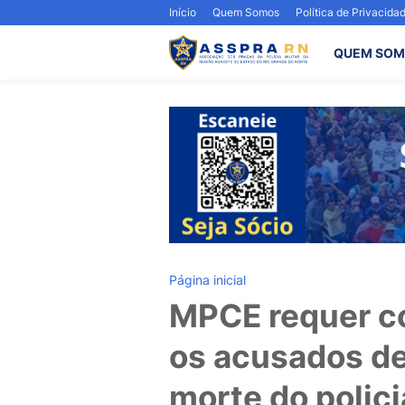
Início
Quem Somos
Política de Privacida
QUEM SOM
Página inicial
MPCE requer c
os acusados de
morte do polici