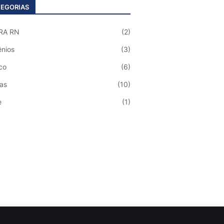
EGORIAS
RA RN
(2)
nios
(3)
co
(6)
ias
(10)
e
(1)