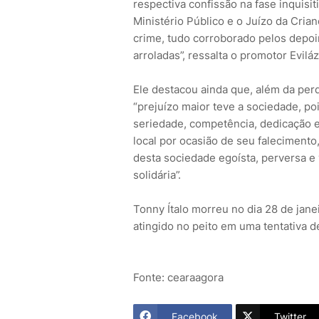
respectiva confissão na fase inquisi
Ministério Público e o Juízo da Cri
crime, tudo corroborado pelos depo
arroladas”, ressalta o promotor Evilá
Ele destacou ainda que, além da perd
“prejuízo maior teve a sociedade, poi
seriedade, competência, dedicação e
local por ocasião de seu falecimento
desta sociedade egoísta, perversa e 
solidária”.
Tonny Ítalo morreu no dia 28 de jane
atingido no peito em uma tentativa d
Fonte: cearaagora
Facebook
Twitter